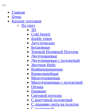
Skip
to
Главная
content
Цены
Каталог потолков
По типу
3D
Cold Stretch
double vision
Акустические
Бесшовные
Теневой Натяжной Потолок
Двухуровневые
Двухуровневые с подсветкой
Звездное Небо
Комбинированные
Криволинейные
Многоуровневые
Многоуровневые с подсветкой
Облака
Парящие
Световой потолок
С контурной подсветкой
С линиями света на полотне
С подсветкой