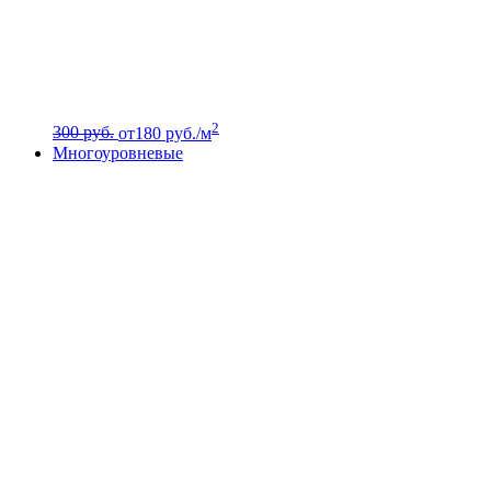
2
300 руб.
от
180
руб./м
Многоуровневые