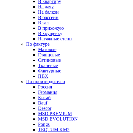
В квартиру
На дачу
На балкон
В бассейн
В зал
В прихожую
В хрущевку
Натяжные стены
По фактуре
Матовые
Глянцевые
Сатиновые
Тканевые
Фактурные
ПВХ
По производителю
Россия
Германия
Китай
Вauf
Descor
MSD PREMIUM
MSD EVOLUTION
Pongs
TEQTUM KM2