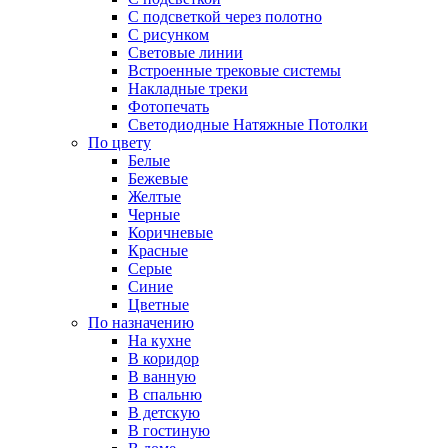
С подсветкой через полотно
С рисунком
Световые линии
Встроенные трековые системы
Накладные треки
Фотопечать
Светодиодные Натяжные Потолки
По цвету
Белые
Бежевые
Желтые
Черные
Коричневые
Красные
Серые
Синие
Цветные
По назначению
На кухне
В коридор
В ванную
В спальню
В детскую
В гостиную