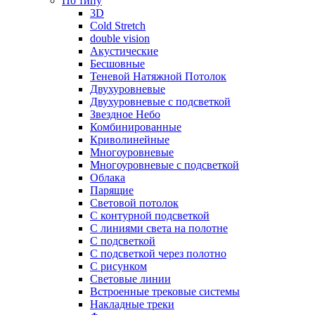
По типу
3D
Cold Stretch
double vision
Акустические
Бесшовные
Теневой Натяжной Потолок
Двухуровневые
Двухуровневые с подсветкой
Звездное Небо
Комбинированные
Криволинейные
Многоуровневые
Многоуровневые с подсветкой
Облака
Парящие
Световой потолок
С контурной подсветкой
С линиями света на полотне
С подсветкой
С подсветкой через полотно
С рисунком
Световые линии
Встроенные трековые системы
Накладные треки