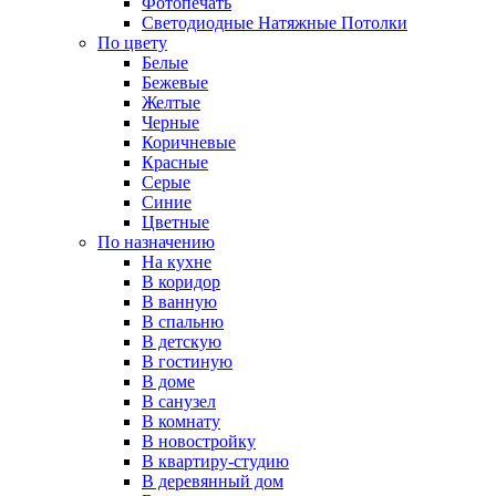
Фотопечать
Светодиодные Натяжные Потолки
По цвету
Белые
Бежевые
Желтые
Черные
Коричневые
Красные
Серые
Синие
Цветные
По назначению
На кухне
В коридор
В ванную
В спальню
В детскую
В гостиную
В доме
В санузел
В комнату
В новостройку
В квартиру-студию
В деревянный дом