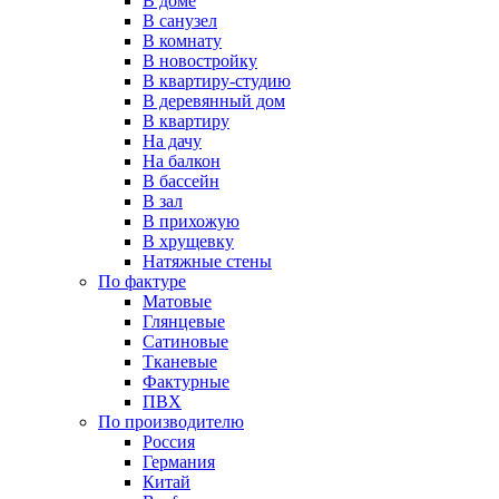
В доме
В санузел
В комнату
В новостройку
В квартиру-студию
В деревянный дом
В квартиру
На дачу
На балкон
В бассейн
В зал
В прихожую
В хрущевку
Натяжные стены
По фактуре
Матовые
Глянцевые
Сатиновые
Тканевые
Фактурные
ПВХ
По производителю
Россия
Германия
Китай