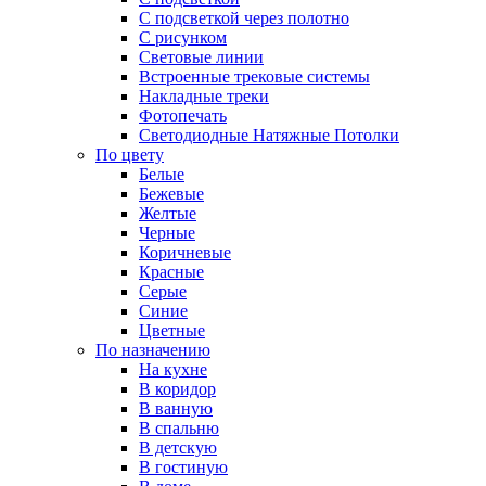
С подсветкой через полотно
С рисунком
Световые линии
Встроенные трековые системы
Накладные треки
Фотопечать
Светодиодные Натяжные Потолки
По цвету
Белые
Бежевые
Желтые
Черные
Коричневые
Красные
Серые
Синие
Цветные
По назначению
На кухне
В коридор
В ванную
В спальню
В детскую
В гостиную