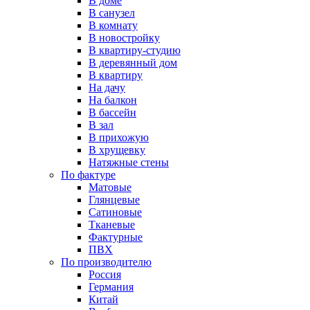
В доме
В санузел
В комнату
В новостройку
В квартиру-студию
В деревянный дом
В квартиру
На дачу
На балкон
В бассейн
В зал
В прихожую
В хрущевку
Натяжные стены
По фактуре
Матовые
Глянцевые
Сатиновые
Тканевые
Фактурные
ПВХ
По производителю
Россия
Германия
Китай