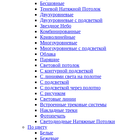
Бесшовные
Теневой Натяжной Потолок
Двухуровневые
Двухуровневые с подсветкой
Звездное Небо
Комбинированные
Криволинейные
Многоуровневые
Многоуровневые с подсветкой
Облака
Парящие
Световой потолок
С контурной подсветкой
С линиями света на полотне
С подсветкой
С подсветкой через полотно
С рисунком
Световые линии
Встроенные трековые системы
Накладные треки
Фотопечать
Светодиодные Натяжные Потолки
По цвету
Белые
Бежевые