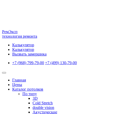
Рем
Эксп
технология ремонта
Калькулятор
Калькулятор
Вызвать замерщика
+7 (968) 799-79-00
+7 (499) 130-79-00
Главная
Цены
Каталог потолков
По типу
3D
Cold Stretch
double vision
Акустические