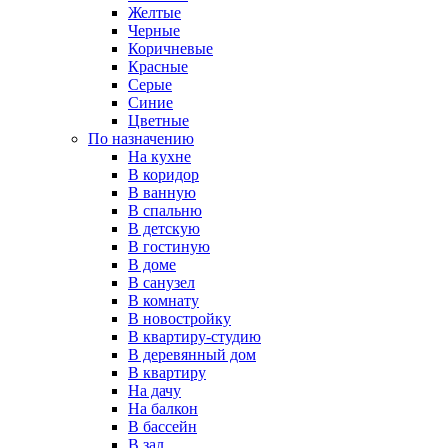
Желтые
Черные
Коричневые
Красные
Серые
Синие
Цветные
По назначению
На кухне
В коридор
В ванную
В спальню
В детскую
В гостиную
В доме
В санузел
В комнату
В новостройку
В квартиру-студию
В деревянный дом
В квартиру
На дачу
На балкон
В бассейн
В зал