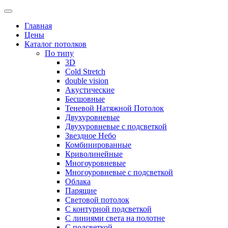
Skip
to
Главная
content
Цены
Каталог потолков
По типу
3D
Cold Stretch
double vision
Акустические
Бесшовные
Теневой Натяжной Потолок
Двухуровневые
Двухуровневые с подсветкой
Звездное Небо
Комбинированные
Криволинейные
Многоуровневые
Многоуровневые с подсветкой
Облака
Парящие
Световой потолок
С контурной подсветкой
С линиями света на полотне
С подсветкой