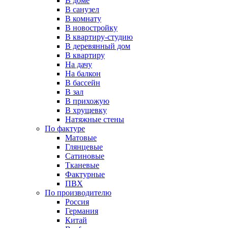
В доме
В санузел
В комнату
В новостройку
В квартиру-студию
В деревянный дом
В квартиру
На дачу
На балкон
В бассейн
В зал
В прихожую
В хрущевку
Натяжные стены
По фактуре
Матовые
Глянцевые
Сатиновые
Тканевые
Фактурные
ПВХ
По производителю
Россия
Германия
Китай