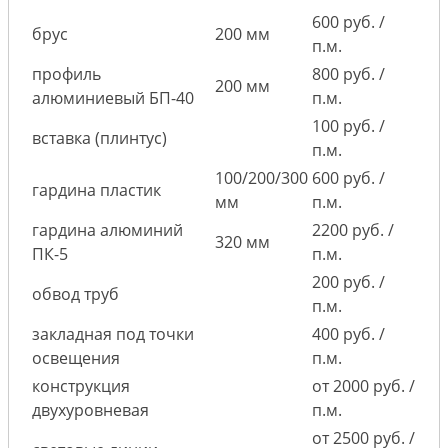
600 руб. /
брус
200 мм
п.м.
профиль
800 руб. /
200 мм
алюминиевый БП-40
п.м.
100 руб. /
вставка (плинтус)
п.м.
100/200/300
600 руб. /
гардина пластик
мм
п.м.
гардина алюминий
2200 руб. /
320 мм
ПК-5
п.м.
200 руб. /
обвод труб
п.м.
закладная под точки
400 руб. /
освещения
п.м.
конструкция
от 2000 руб. /
двухуровневая
п.м.
от 2500 руб. /