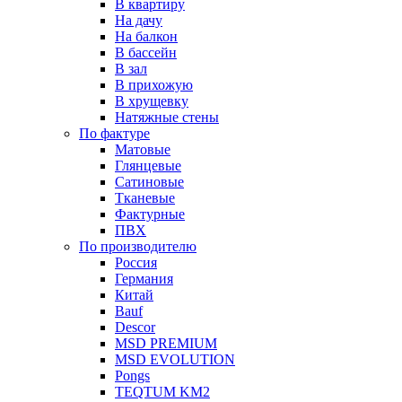
В квартиру
На дачу
На балкон
В бассейн
В зал
В прихожую
В хрущевку
Натяжные стены
По фактуре
Матовые
Глянцевые
Сатиновые
Тканевые
Фактурные
ПВХ
По производителю
Россия
Германия
Китай
Вauf
Descor
MSD PREMIUM
MSD EVOLUTION
Pongs
TEQTUM KM2