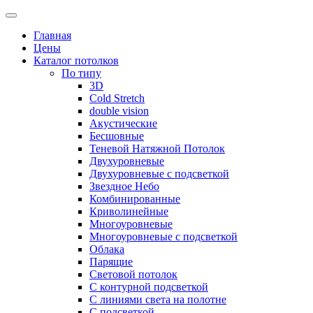
Skip
to
Главная
content
Цены
Каталог потолков
По типу
3D
Cold Stretch
double vision
Акустические
Бесшовные
Теневой Натяжной Потолок
Двухуровневые
Двухуровневые с подсветкой
Звездное Небо
Комбинированные
Криволинейные
Многоуровневые
Многоуровневые с подсветкой
Облака
Парящие
Световой потолок
С контурной подсветкой
С линиями света на полотне
С подсветкой