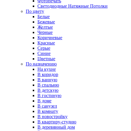
Фотопечать
Светодиодные Натяжные Потолки
По цвету
Белые
Бежевые
Желтые
Черные
Коричневые
Красные
Серые
Синие
Цветные
По назначению
На кухне
В коридор
В ванную
В спальню
В детскую
В гостиную
В доме
В санузел
В комнату
В новостройку
В квартиру-студию
В деревянный дом