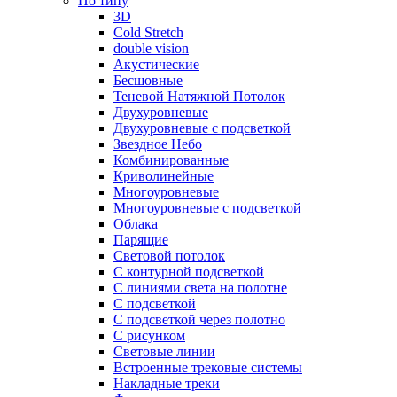
По типу
3D
Cold Stretch
double vision
Акустические
Бесшовные
Теневой Натяжной Потолок
Двухуровневые
Двухуровневые с подсветкой
Звездное Небо
Комбинированные
Криволинейные
Многоуровневые
Многоуровневые с подсветкой
Облака
Парящие
Световой потолок
С контурной подсветкой
С линиями света на полотне
С подсветкой
С подсветкой через полотно
С рисунком
Световые линии
Встроенные трековые системы
Накладные треки