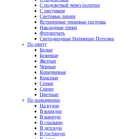
С подсветкой через полотно
С рисунком
Световые линии
Встроенные трековые системы
Накладные треки
Фотопечать
Светодиодные Натяжные Потолки
По цвету
Белые
Бежевые
Желтые
Черные
Коричневые
Красные
Серые
Синие
Цветные
По назначению
На кухне
В коридор
В ванную
В спальню
В детскую
В гостиную